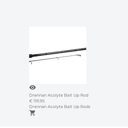
visibility
Drennan Acolyte Bait Up Rod
€
119,
95
Drennan Acolyte Bait Up Rods
shopping_cart