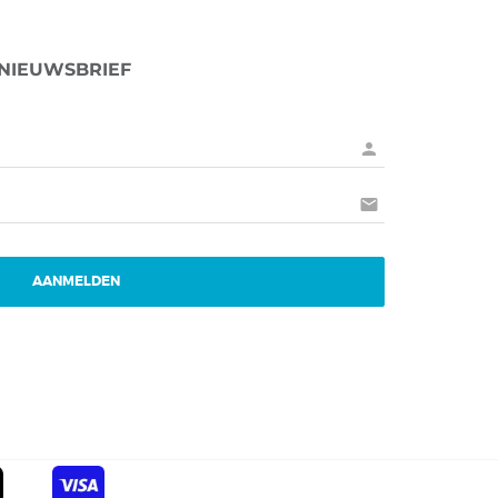
 NIEUWSBRIEF
person
mail
AANMELDEN