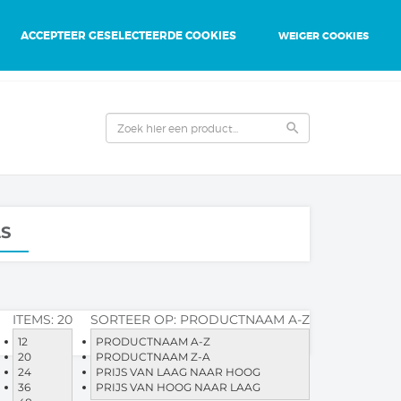
ACCEPTEER GESELECTEERDE COOKIES
WEIGER COOKIES
0
0
person
favorite
local_grocery_store
search
LS
ITEMS:
20
SORTEER OP:
PRODUCTNAAM A-Z
12
PRODUCTNAAM A-Z
20
PRODUCTNAAM Z-A
24
PRIJS VAN LAAG NAAR HOOG
36
PRIJS VAN HOOG NAAR LAAG