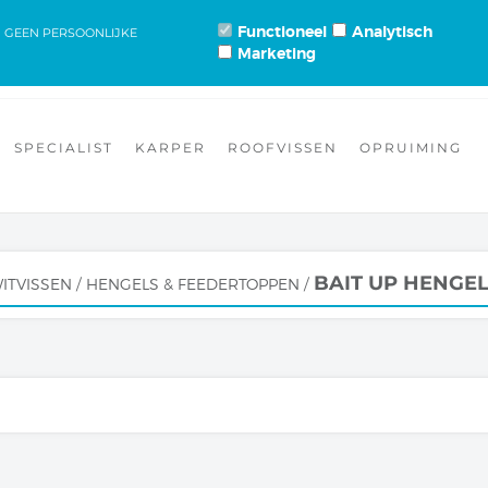
TTL HENGELSPORT DE DRENNAN SPECIALIST VAN EUROPA.
Functioneel
Analytisch
N GEEN PERSOONLIJKE
Marketing
NS
CONTACT
ALGEMENE VOORWAARDEN
RETOUREN & RUILEN
KLANTENSERVICE
PRIVACY VERKLARING
SPECIALIST
KARPER
ROOFVISSEN
OPRUIMING
BAIT UP HENGE
ITVISSEN
/
HENGELS & FEEDERTOPPEN
/