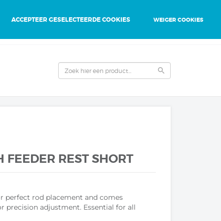
ACCEPTEER GESELECTEERDE COOKIES
WEIGER COOKIES
0
0
person
favorite
local_grocery_store
search
 FEEDER REST SHORT
for perfect rod placement and comes
 precision adjustment. Essential for all