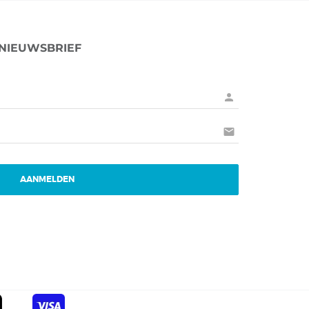
 NIEUWSBRIEF
person
mail
AANMELDEN