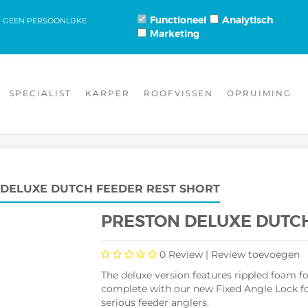
TTL HENGELSPORT DE DRENNAN SPECIALIST VAN EUROPA.
Functioneel
Analytisch
N GEEN PERSOONLIJKE
Marketing
NS
CONTACT
ALGEMENE VOORWAARDEN
RETOUREN & RUILEN
KLANTENSERVICE
PRIVACY VERKLARING
SPECIALIST
KARPER
ROOFVISSEN
OPRUIMING
DELUXE DUTCH FEEDER REST SHORT
PRESTON DELUXE DUTCH
0
Review |
Review toevoegen
The deluxe version features rippled foam 
complete with our new Fixed Angle Lock for
serious feeder anglers.